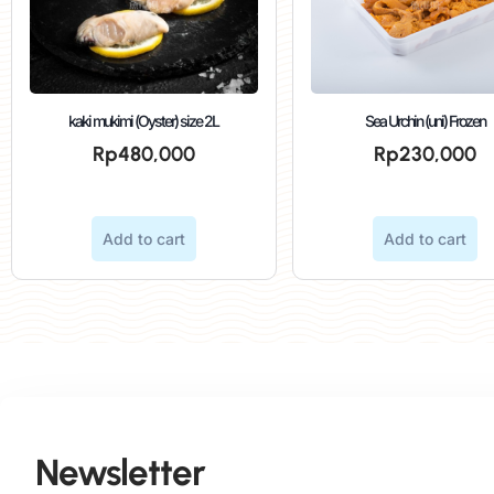
kaki mukimi (Oyster) size 2L
Sea Urchin (uni) Frozen
Rp
480,000
Rp
230,000
Add to cart
Add to cart
Newsletter