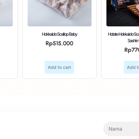
Hokkaido Scallop Baby
Hotate Hokkaido Sca
Sashim
Rp
515,000
Rp
77
Add to cart
Add t