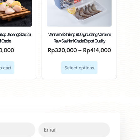
llop Jepang Size 2S
Vannamei Shrimp 900 gr Udang Vaname
i Grade
Raw Sashimi Grade Export Quality
0,000
Rp
320,000
–
Rp
414,000
o cart
Select options