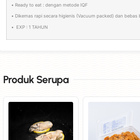
• Ready to eat : dengan metode IQF
• Dikemas rapi secara higienis (Vacuum packed) dan bebas b
• EXP : 1 TAHUN
Produk Serupa