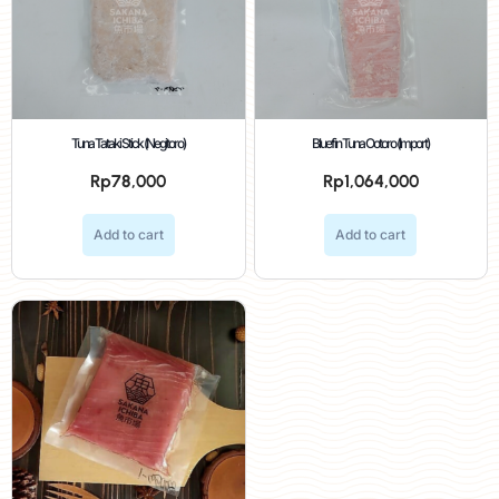
Tuna Tataki Stick (Negitoro)
Bluefin Tuna Ootoro (Import)
Rp
78,000
Rp
1,064,000
Add to cart
Add to cart