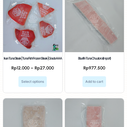
Ikan Tuna Steak | Tuna Fish Frozen Steak | Grade AAA
Bluefin Tuna Chuutoro (Import)
Rp
12,000
–
Rp
27,000
Rp
977,500
Select options
Add to cart