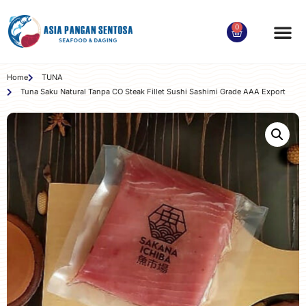
0
Order Produk
Tentang Kami
Kontak Kami
Akun Saya
Home
TUNA
Tuna Saku Natural Tanpa CO Steak Fillet Sushi Sashimi Grade AAA Export