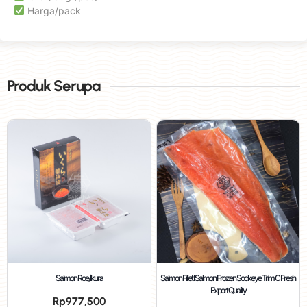
Harga/pack
Produk Serupa
Salmon Roe/Ikura
Salmon Fillet I Salmon Frozen Sockeye Trim C Fresh
Export Quality
Rp
977,500