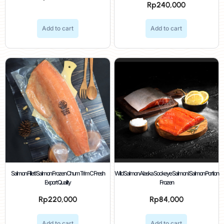
Rp
240,000
Add to cart
Add to cart
Salmon Fillet I Salmon Frozen Chum Trim C Fresh
Wild Salmon Alaska Sockeye Salmon I Salmon Portion
Export Quality
Frozen
Rp
220,000
Rp
84,000
Add to cart
Add to cart