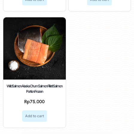
Wild Salmon Alaska Chum Salmon Fillet I Salmon
Portion Frozen
Rp
75,000
Add to cart