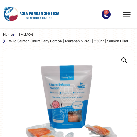
0
Order Produk
Tentang Kami
Kontak Kami
Akun Saya
Home
SALMON
Wild Salmon Chum Baby Portion | Makanan MPASI | 250gr | Salmon Fillet